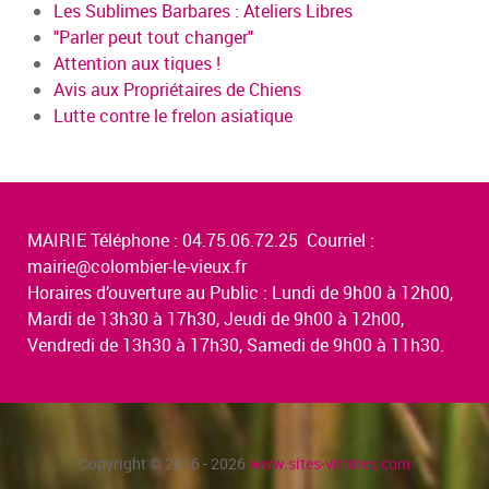
Les Sublimes Barbares : Ateliers Libres
"Parler peut tout changer"
Attention aux tiques !
Avis aux Propriétaires de Chiens
Lutte contre le frelon asiatique
MAIRIE Téléphone : 04.75.06.72.25 Courriel :
mairie@colombier-le-vieux.fr
Horaires d’ouverture au Public : Lundi de 9h00 à 12h00,
Mardi de 13h30 à 17h30, Jeudi de 9h00 à 12h00,
Vendredi de 13h30 à 17h30, Samedi de 9h00 à 11h30.
Copyright © 2016 - 2026
www.sites-vitrines.com