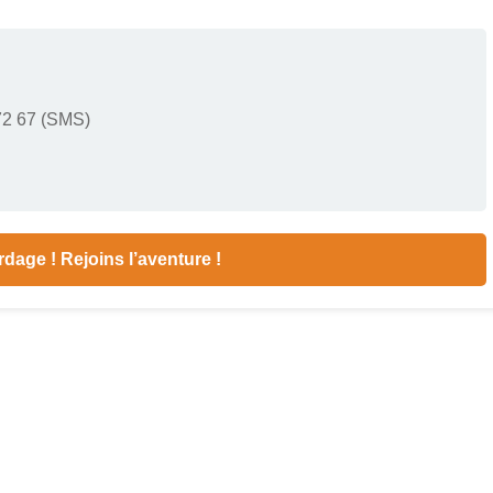
72 67 (SMS)
rdage ! Rejoins l’aventure !