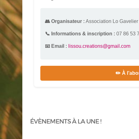
👥 Organisateur :
Association Lo Gavelier
📞 Informations & inscription :
07 86 53 
📧 Email :
lissou.creations@gmail.com
✏️ À l’abo
ÉVÈNEMENTS À LA UNE !