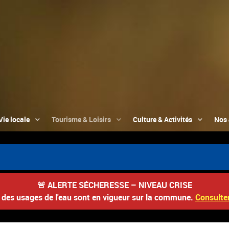
Vie locale
Tourisme & Loisirs
Culture & Activités
Nos 
🚨
ALERTE SÉCHERESSE – NIVEAU CRISE
s des usages de l'eau sont en vigueur sur la commune.
Consulter