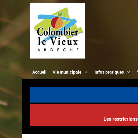
Accueil
Vie municipale
Infos pratiques
Les restriction