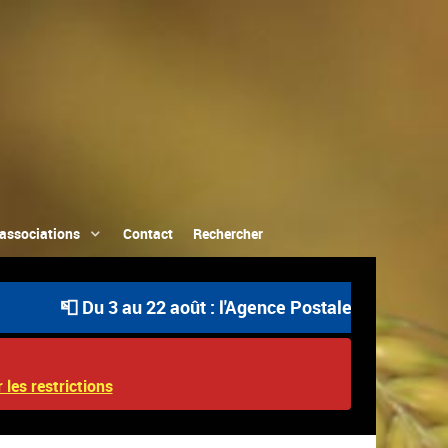
associations
Contact
Rechercher
📮 Du 3 au 22 août : l'Agence Postale Communale est ou
 les restrictions