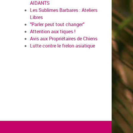
AIDANTS
Les Sublimes Barbares : Ateliers
Libres
"Parler peut tout changer"
Attention aux tiques !
Avis aux Propriétaires de Chiens
Lutte contre le frelon asiatique
us