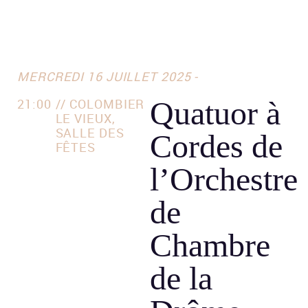
MERCREDI 16 JUILLET 2025 -
Quatuor à
21:00
// COLOMBIER
LE VIEUX,
SALLE DES
Cordes de
FÊTES
l’Orchestre
de
Chambre
de la