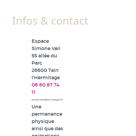
Infos & contact
Espace
Simone Veil
55 allée du
Parc
26600 Tain
l'Hermitage
06 60 87 74
11
Une
permanence
physique
ainsi que des
animations