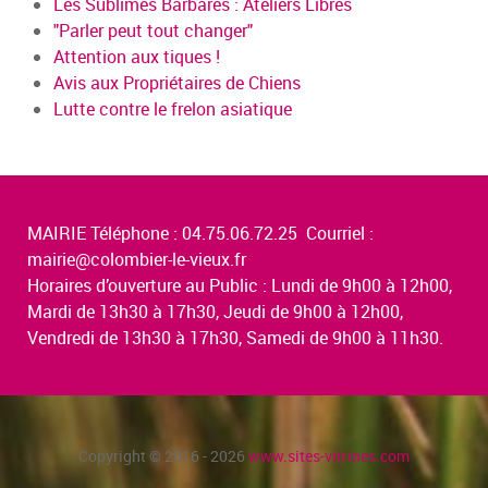
Les Sublimes Barbares : Ateliers Libres
"Parler peut tout changer"
Attention aux tiques !
Avis aux Propriétaires de Chiens
Lutte contre le frelon asiatique
MAIRIE Téléphone : 04.75.06.72.25 Courriel :
mairie@colombier-le-vieux.fr
Horaires d’ouverture au Public : Lundi de 9h00 à 12h00,
Mardi de 13h30 à 17h30, Jeudi de 9h00 à 12h00,
Vendredi de 13h30 à 17h30, Samedi de 9h00 à 11h30.
Copyright © 2016 - 2026
www.sites-vitrines.com