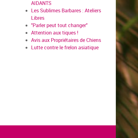
AIDANTS
Les Sublimes Barbares : Ateliers
Libres
"Parler peut tout changer"
Attention aux tiques !
Avis aux Propriétaires de Chiens
Lutte contre le frelon asiatique
en savoir plus