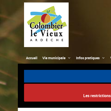
Accueil
Vie municipale
Infos pratiques
Les restriction