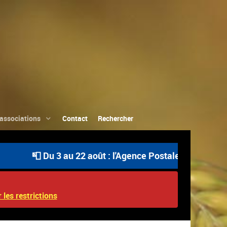
associations
Contact
Rechercher
📮 Du 3 au 22 août : l'Agence Postale Communale est o
 les restrictions