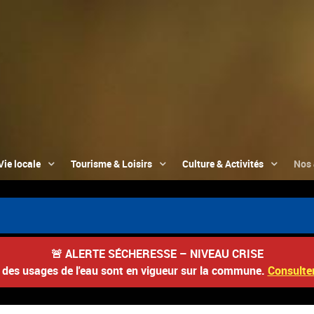
Vie locale
Tourisme & Loisirs
Culture & Activités
Nos 
🚨
ALERTE SÉCHERESSE – NIVEAU CRISE
s des usages de l'eau sont en vigueur sur la commune.
Consulter