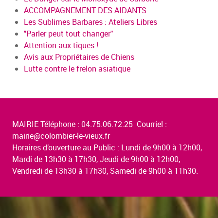
ACCOMPAGNEMENT DES AIDANTS
Les Sublimes Barbares : Ateliers Libres
"Parler peut tout changer"
Attention aux tiques !
Avis aux Propriétaires de Chiens
Lutte contre le frelon asiatique
MAIRIE Téléphone : 04.75.06.72.25 Courriel :
mairie@colombier-le-vieux.fr
Horaires d’ouverture au Public : Lundi de 9h00 à 12h00,
Mardi de 13h30 à 17h30, Jeudi de 9h00 à 12h00,
Vendredi de 13h30 à 17h30, Samedi de 9h00 à 11h30.