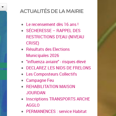
ACTUALITÉS DE LA MAIRIE
Le recensement dès 16 ans !
SÉCHERESSE – RAPPEL DES
RESTRICTIONS D'EAU (NIVEAU
CRISE)
Résultats des Elections
Municipales 2026
"influenza aviaire" - risques élevé
DECLAREZ LES NIDS DE FRELONS
Les Composteurs Collectifs
Campagne Feu
REHABILITATION MAISON
JOURDAN
Inscriptions TRANSPORTS ARCHE
AGGLO
PERMANENCES : service Habitat