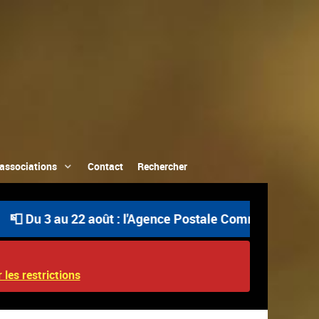
associations
Contact
Rechercher
 au 22 août : l'Agence Postale Communale est ouverte uni
 les restrictions