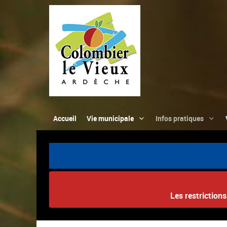
Accueil
Vie municipale
Infos pratiques
Les restriction