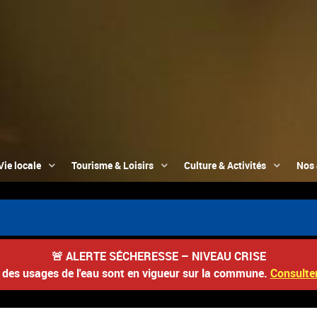
Vie locale
Tourisme & Loisirs
Culture & Activités
Nos 
📮 Du 3
🚨
ALERTE SÉCHERESSE – NIVEAU CRISE
s des usages de l'eau sont en vigueur sur la commune.
Consulter