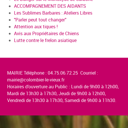
ACCOMPAGNEMENT DES AIDANTS
Les Sublimes Barbares : Ateliers Libres
"Parler peut tout changer"
Attention aux tiques !
Avis aux Propriétaires de Chiens
Lutte contre le frelon asiatique
MAIRIE Téléphone : 04.75.06.72.25 Courriel :
mairie@colombier-le-vieux.fr
Horaires d’ouverture au Public : Lundi de 9h00 à 12h00,
Mardi de 13h30 à 17h30, Jeudi de 9h00 à 12h00,
Vendredi de 13h30 à 17h30, Samedi de 9h00 à 11h30.