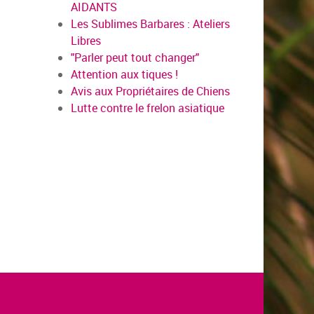
AIDANTS
Les Sublimes Barbares : Ateliers
Libres
"Parler peut tout changer"
Attention aux tiques !
Avis aux Propriétaires de Chiens
Lutte contre le frelon asiatique