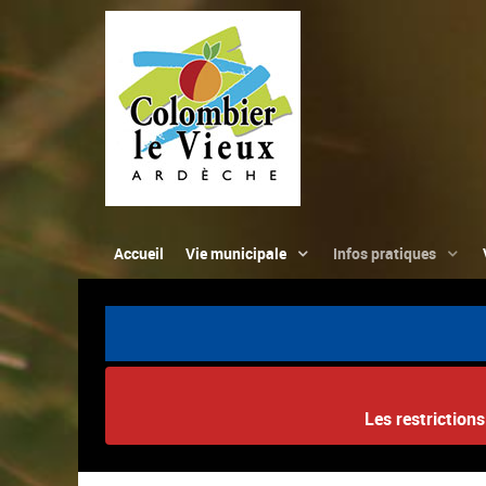
Accueil
Vie municipale
Infos pratiques
Les restriction