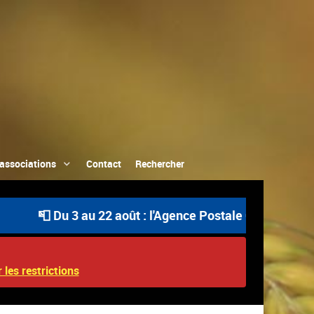
associations
Contact
Rechercher
📮 Du 3 au 22 août : l'Agence Postale Communale est ouv
 les restrictions