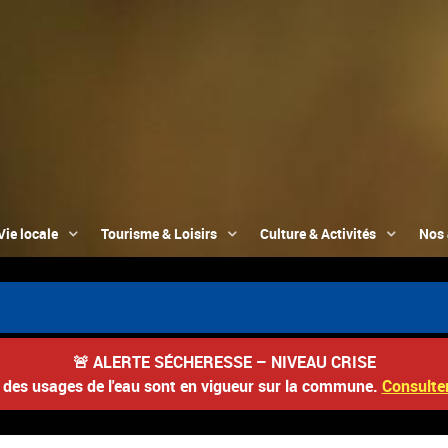
Vie locale
Tourisme & Loisirs
Culture & Activités
Nos 
🚨
ALERTE SÉCHERESSE – NIVEAU CRISE
s des usages de l'eau sont en vigueur sur la commune.
Consulter