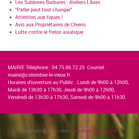
Les Sublimes Barbares : Ateliers Libres
"Parler peut tout changer"
Attention aux tiques !
Avis aux Propriétaires de Chiens
Lutte contre le frelon asiatique
MAIRIE Téléphone : 04.75.06.72.25 Courriel :
mairie@colombier-le-vieux.fr
Horaires d’ouverture au Public : Lundi de 9h00 à 12h00,
Mardi de 13h30 à 17h30, Jeudi de 9h00 à 12h00,
Vendredi de 13h30 à 17h30, Samedi de 9h00 à 11h30.
Copyright © 2016 - 2026
www.sites-vitrines.com