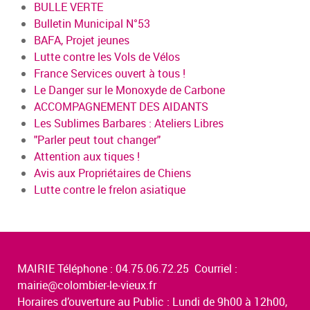
BULLE VERTE
Bulletin Municipal N°53
BAFA, Projet jeunes
Lutte contre les Vols de Vélos
France Services ouvert à tous !
Le Danger sur le Monoxyde de Carbone
ACCOMPAGNEMENT DES AIDANTS
Les Sublimes Barbares : Ateliers Libres
"Parler peut tout changer"
Attention aux tiques !
Avis aux Propriétaires de Chiens
Lutte contre le frelon asiatique
MAIRIE Téléphone : 04.75.06.72.25 Courriel :
mairie@colombier-le-vieux.fr
Horaires d’ouverture au Public : Lundi de 9h00 à 12h00,