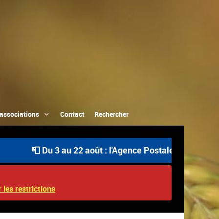
associations
Contact
Rechercher
 Du 3 au 22 août : l'Agence Postale Communale est ouve
 les restrictions