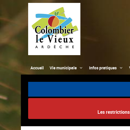
Accueil
Vie municipale
Infos pratiques
Les restriction