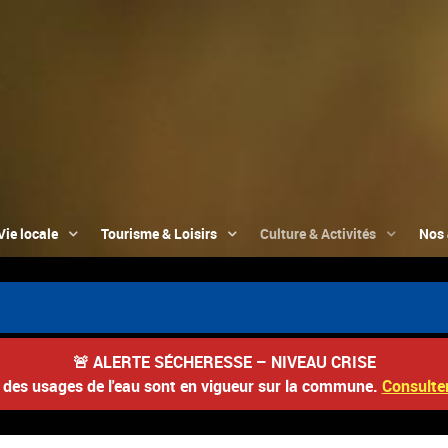
Vie locale
Tourisme & Loisirs
Culture & Activités
Nos 

🚨
ALERTE SÉCHERESSE – NIVEAU CRISE
s des usages de l'eau sont en vigueur sur la commune.
Consulter