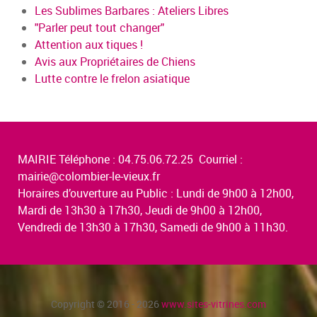
Les Sublimes Barbares : Ateliers Libres
"Parler peut tout changer"
Attention aux tiques !
Avis aux Propriétaires de Chiens
Lutte contre le frelon asiatique
MAIRIE Téléphone : 04.75.06.72.25 Courriel :
mairie@colombier-le-vieux.fr
Horaires d’ouverture au Public : Lundi de 9h00 à 12h00,
Mardi de 13h30 à 17h30, Jeudi de 9h00 à 12h00,
Vendredi de 13h30 à 17h30, Samedi de 9h00 à 11h30.
Copyright © 2016 - 2026
www.sites-vitrines.com