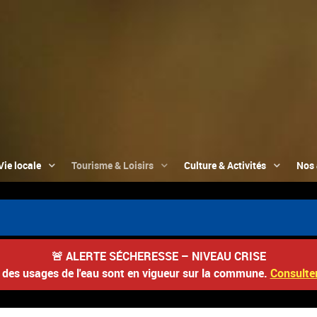
Vie locale
Tourisme & Loisirs
Culture & Activités
Nos 

🚨
ALERTE SÉCHERESSE – NIVEAU CRISE
s des usages de l'eau sont en vigueur sur la commune.
Consulter