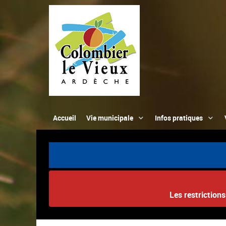
Accueil
Vie municipale
Infos pratiques
Les restriction