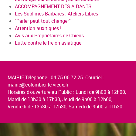
ACCOMPAGNEMENT DES AIDANTS
Les Sublimes Barbares : Ateliers Libres
"Parler peut tout changer"
Attention aux tiques !
Avis aux Propriétaires de Chiens
Lutte contre le frelon asiatique
MAIRIE Téléphone : 04.75.06.72.25 Courriel :
mairie@colombier-le-vieux.fr
Horaires d’ouverture au Public : Lundi de 9h00 à 12h00,
Mardi de 13h30 à 17h30, Jeudi de 9h00 à 12h00,
Vendredi de 13h30 à 17h30, Samedi de 9h00 à 11h30.