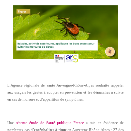
L’Agence régionale de santé Auvergne-Rhône-Alpes souhaite rappeler
aux usagers les gestes à adopter en prévention et les démarches à suivre
en cas de morsure et d’apparition de symptômes.
Une
récente étude de Santé publique France
a mis en évidence de
nombreux cas d’
encéphalites à tique
en Auvergne-Rhône-Alpes : 27 des