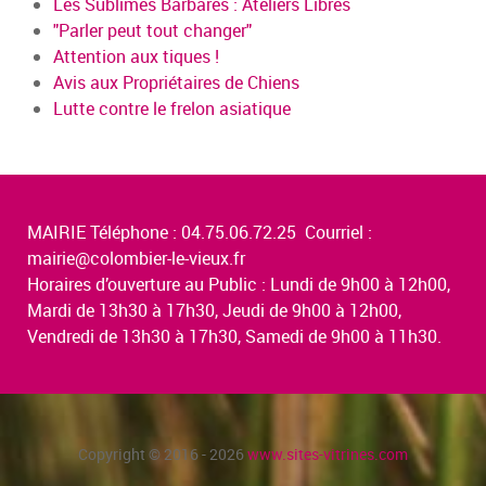
Les Sublimes Barbares : Ateliers Libres
"Parler peut tout changer"
Attention aux tiques !
Avis aux Propriétaires de Chiens
Lutte contre le frelon asiatique
MAIRIE Téléphone : 04.75.06.72.25 Courriel :
mairie@colombier-le-vieux.fr
Horaires d’ouverture au Public : Lundi de 9h00 à 12h00,
Mardi de 13h30 à 17h30, Jeudi de 9h00 à 12h00,
Vendredi de 13h30 à 17h30, Samedi de 9h00 à 11h30.
Copyright © 2016 - 2026
www.sites-vitrines.com