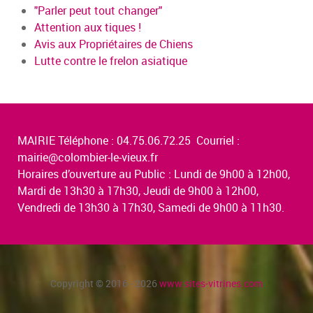
"Parler peut tout changer"
Attention aux tiques !
Avis aux Propriétaires de Chiens
Lutte contre le frelon asiatique
MAIRIE Téléphone : 04.75.06.72.25 Courriel :
mairie@colombier-le-vieux.fr
Horaires d’ouverture au Public : Lundi de 9h00 à 12h00,
Mardi de 13h30 à 17h30, Jeudi de 9h00 à 12h00,
Vendredi de 13h30 à 17h30, Samedi de 9h00 à 11h30.
Copyright © 2016 - 2026
www.sites-vitrines.com