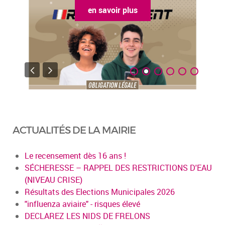
en savoir plus
ACTUALITÉS DE LA MAIRIE
Le recensement dès 16 ans !
SÉCHERESSE – RAPPEL DES RESTRICTIONS D'EAU
(NIVEAU CRISE)
Résultats des Elections Municipales 2026
"influenza aviaire" - risques élevé
DECLAREZ LES NIDS DE FRELONS