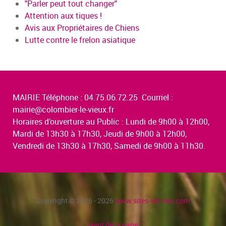
"Parler peut tout changer"
Attention aux tiques !
Avis aux Propriétaires de Chiens
Lutte contre le frelon asiatique
MAIRIE Téléphone : 04.75.06.72.25 Courriel :
mairie@colombier-le-vieux.fr
Horaires d’ouverture au Public : Lundi de 9h00 à 12h00,
Mardi de 13h30 à 17h30, Jeudi de 9h00 à 12h00,
Vendredi de 13h30 à 17h30, Samedi de 9h00 à 11h30.
Copyright © 2016 - 2026
www.sites-vitrines.com
Haut de la page