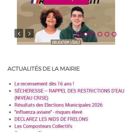
ACTUALITÉS DE LA MAIRIE
Le recensement dès 16 ans !
SÉCHERESSE – RAPPEL DES RESTRICTIONS D'EAU
(NIVEAU CRISE)
Résultats des Elections Municipales 2026
"influenza aviaire" - risques élevé
DECLAREZ LES NIDS DE FRELONS
Les Composteurs Collectifs