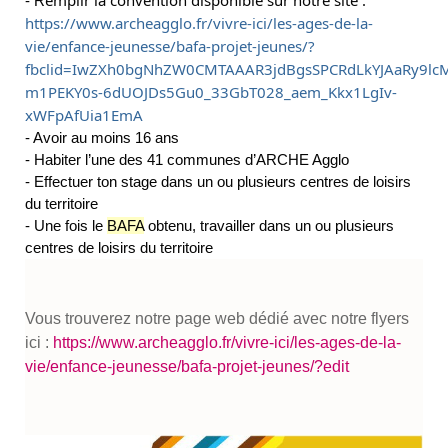
- R
https://www.archeagglo.fr/vivre-ici/les-ages-de-la-
vie/enfance-jeunesse/bafa-projet-jeunes/?
fbclid=IwZXh0bgNhZW0CMTAAAR3jdBgsSPCRdLkYJAaRy9lc
m1PEKY0s-6dUOJDs5Gu0_33GbT028_aem_Kkx1LgIv-
xWFpAfUia1EmA
- Avoir au moins 16 ans
- Habiter l’une des 41 communes d’ARCHE Agglo
- Effectuer ton stage dans un ou plusieurs centres de loisirs
du territoire
- Une fois le
BAFA
obtenu, travailler dans un ou plusieurs
centres de loisirs du territoire
Vous trouverez notre page web dédié avec notre flyers
ici :
https://www.archeagglo.fr/vivre-ici/les-ages-de-la-
vie/enfance-jeunesse/bafa-projet-jeunes/?edit