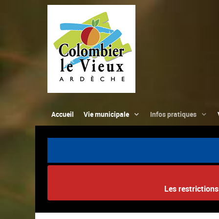
Accueil
Vie municipale
Infos pratiques
Les restriction