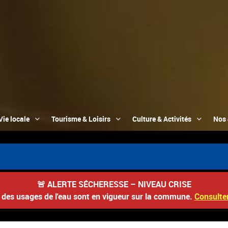
Vie locale
Tourisme & Loisirs
Culture & Activités
Nos 
📮 Du 3 
🚨
ALERTE SÉCHERESSE – NIVEAU CRISE
s des usages de l'eau sont en vigueur sur la commune.
Consulter