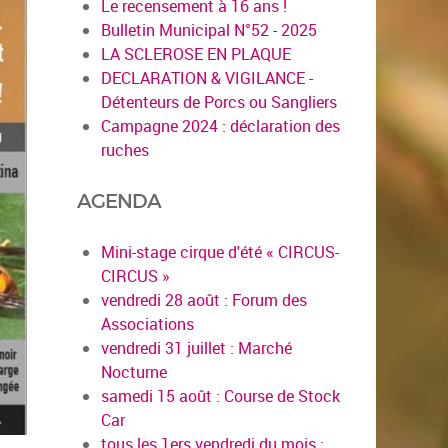
Le recensement à 16 ans !
Bulletin Municipal N°52 - 2025
LA SCLEROSE EN PLAQUE
DECLARATION & VIGILANCE -
Détenteurs de Porcs ou Sangliers
Campagne 2024 : déclaration des
ruches
AGENDA
Mini-stage cirque d'été « CIRCUS-
CIRCUS »
vendredi 28 août : Forum des
Associations
vendredi 31 juillet : Marché
Nocturne
samedi 15 août : Course de Stock
Car
tous les 1ers vendredi du mois :