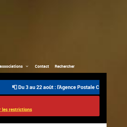
associations
Contact
Rechercher
au 22 août : l'Agence Postale Communale est ouverte uniq
 les restrictions