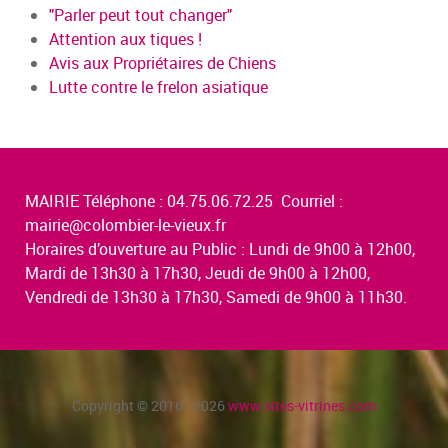
"Parler peut tout changer"
Attention aux tiques !
Avis aux Propriétaires de Chiens
Lutte contre le frelon asiatique
MAIRIE Téléphone : 04.75.06.72.25 Courriel :
mairie@colombier-le-vieux.fr
Horaires d’ouverture au Public : Lundi de 9h00 à 12h00,
Mardi de 13h30 à 17h30, Jeudi de 9h00 à 12h00,
Vendredi de 13h30 à 17h30, Samedi de 9h00 à 11h30.
Copyright © 2016 - 2026
www.sites-vitrines.com