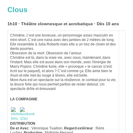
Clous
1h10 ·
Théâtre clownesque et acrobatique · Dès 10 ans
Christine, c’est une boxeuse, un personnage assez masculin en
mini-short. C’est une nana avec des jambes de 2 mètres de long.
Elle ressemble à Julia Roberts mais elle a un nez de clown et des
dents pourries.
Obsession de la mort. Obsession de l’amour.
Christine est là, dans la vraie vie, avec nous, maintenant, dans
l'instant. Mais elle est aussi dans son monde, avec l'énergie de
Marry Popins. Christine fume, elle « provoque » le cancer (c'est
écrit sur le paquet), et alors ? C’est comme ça. Elle aime bien le
rhum et elle met du rouge à lèvres, elle est belle.
More Aura est un spectacle sur la résilience, le combat pour la vie,
la douce folie qui nous permet parfois de rester debout. Un
spectacle drôle et émouvant.
LA COMPAGNIE
DISTRIBUTION
De et Avec
: Véronique Tuaillon,
Regard extérieur
: Rémi
Luchez,
Production
: Mathilde Menand.