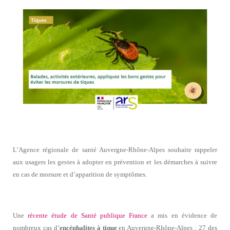
L’Agence régionale de santé Auvergne-Rhône-Alpes souhaite rappeler
aux usagers les gestes à adopter en prévention et les démarches à suivre
en cas de morsure et d’apparition de symptômes.
Une
récente étude de Santé publique France
a mis en évidence de
nombreux cas d’
encéphalites à tique
en Auvergne-Rhône-Alpes : 27 des