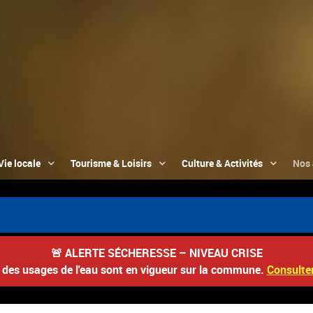
Vie locale
Tourisme & Loisirs
Culture & Activités
Nos 
🚨
ALERTE SÉCHERESSE – NIVEAU CRISE
s des usages de l'eau sont en vigueur sur la commune.
Consulter