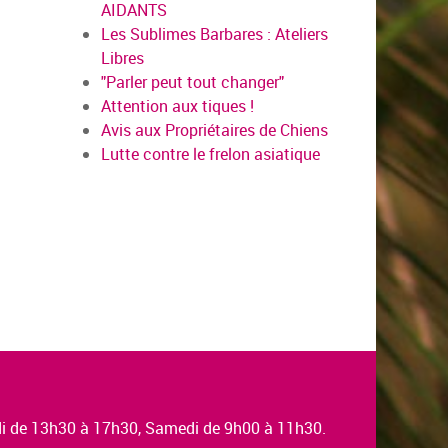
AIDANTS
Les Sublimes Barbares : Ateliers
Libres
"Parler peut tout changer"
Attention aux tiques !
Avis aux Propriétaires de Chiens
Lutte contre le frelon asiatique
edi de 13h30 à 17h30, Samedi de 9h00 à 11h30.