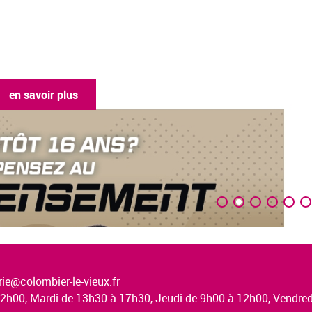
en savoir plus
ie@colombier-le-vieux.fr
à 12h00, Mardi de 13h30 à 17h30, Jeudi de 9h00 à 12h00, Vendr