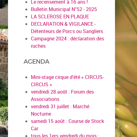
Le recensement à 16 ans !
Bulletin Municipal N°52 - 2025
LA SCLEROSE EN PLAQUE
DECLARATION & VIGILANCE -
Détenteurs de Porcs ou Sangliers
Campagne 2024 : déclaration des
ruches
AGENDA
Mini-stage cirque d'été « CIRCUS-
CIRCUS »
vendredi 28 août : Forum des
Associations
vendredi 31 juillet : Marché
Nocturne
samedi 15 août : Course de Stock
Car
tous les 1ers vendredi du mois :