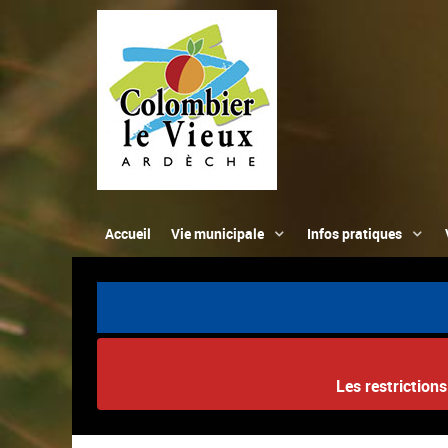
Accueil
Vie municipale
Infos pratiques
Les restriction