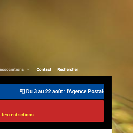
associations
Contact
Rechercher
📮 Du 3 au 22 août : l'Agence Postale Communale est ouv
 les restrictions