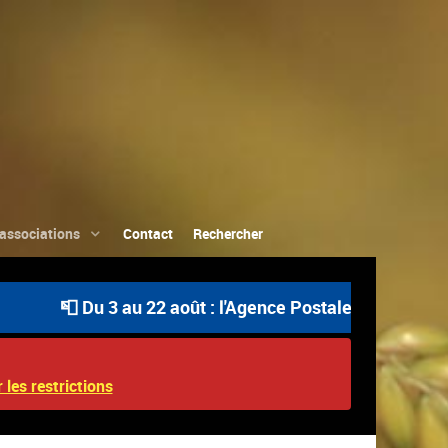
associations
Contact
Rechercher
📮 Du 3 au 22 août : l'Agence Postale Communale est ou
 les restrictions