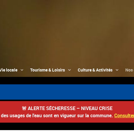
Vie locale
Tourisme & Loisirs
Culture & Activités
Nos 
🚨
ALERTE SÉCHERESSE – NIVEAU CRISE
s des usages de l'eau sont en vigueur sur la commune.
Consulter