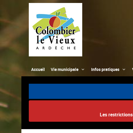
Accueil
Vie municipale
Infos pratiques
Les restriction