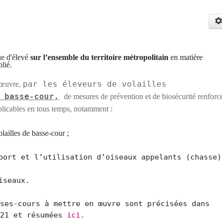
que
d'élevé
sur l’ensemble du territoire métropolitain
en matière
lié.
par les éleveurs de volailles
 œuvre,
 basse-cour,
de mesures de prévention et de biosécurité renforc
pplicables en tous temps, notamment :
olailles de basse-cour ;
port et l’utilisation d’oiseaux appelants (chasse)
iseaux.
ses-cours à mettre en œuvre sont précisées dans
021 et résumées
ici
.