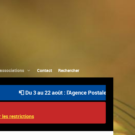
associations
Contact
Rechercher
📮 Du 3 au 22 août : l'Agence Postale Communale est 
 les restrictions