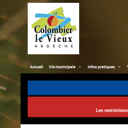
Accueil
Vie municipale
Infos pratiques
Les restriction