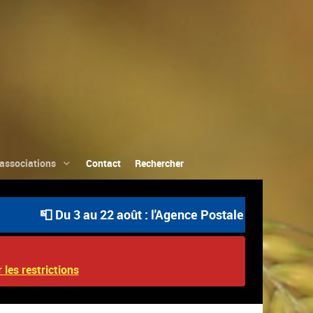
associations
Contact
Rechercher
📮 Du 3 au 22 août : l'Agence Postale Communale est ou
 les restrictions