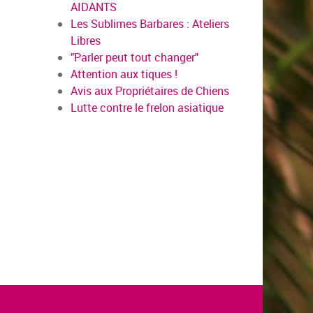
AIDANTS
Les Sublimes Barbares : Ateliers
Libres
"Parler peut tout changer"
Attention aux tiques !
Avis aux Propriétaires de Chiens
Lutte contre le frelon asiatique
en savoir plus