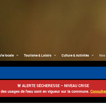
Vie locale
Tourisme & Loisirs
Culture & Activités
Nos 
🚨
ALERTE SÉCHERESSE – NIVEAU CRISE
s des usages de l'eau sont en vigueur sur la commune.
Consulter