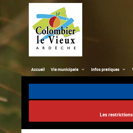
Accueil
Vie municipale
Infos pratiques
Les restriction