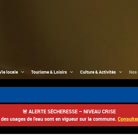
Vie locale
Tourisme & Loisirs
Culture & Activités
Nos 
📮 Du 3 a
🚨
ALERTE SÉCHERESSE – NIVEAU CRISE
s des usages de l'eau sont en vigueur sur la commune.
Consulter