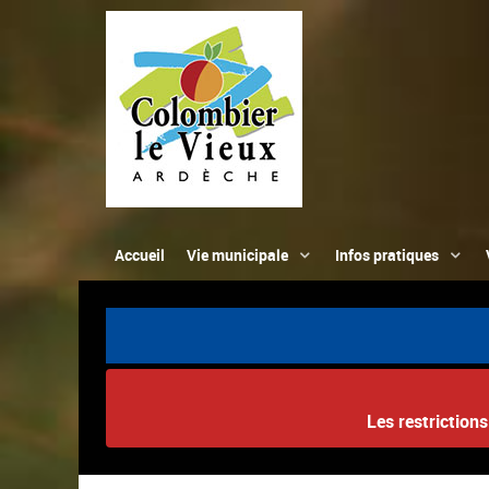
Accueil
Vie municipale
Infos pratiques
Les restriction