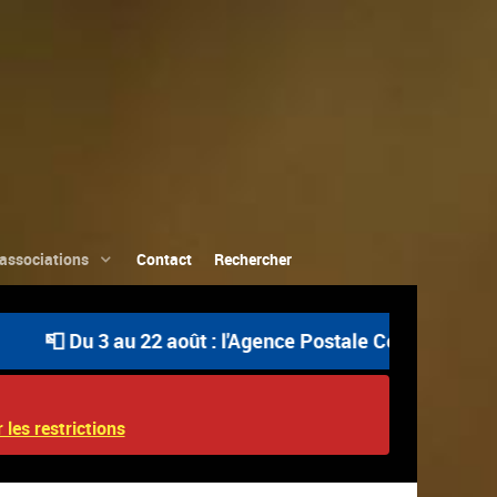
associations
Contact
Rechercher
u 22 août : l'Agence Postale Communale est ouverte uniq
 les restrictions