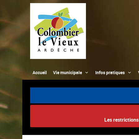
Accueil
Vie municipale
Infos pratiques
Les restriction