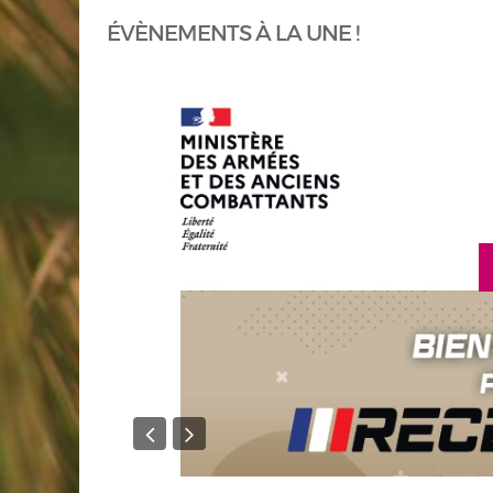
ÉVÈNEMENTS À LA UNE !
 savoir plus