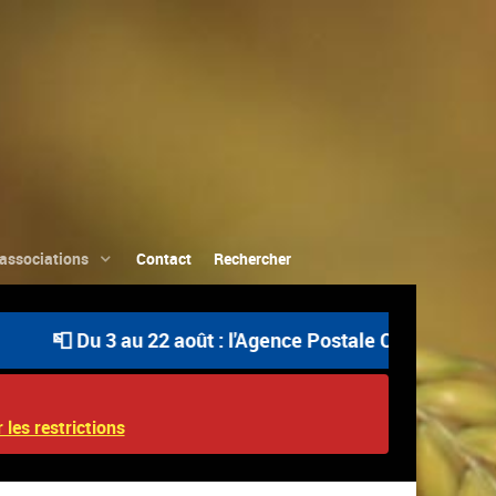
associations
Contact
Rechercher
📮 Du 3 au 22 août : l'Agence Postale Communale est ouv
 les restrictions