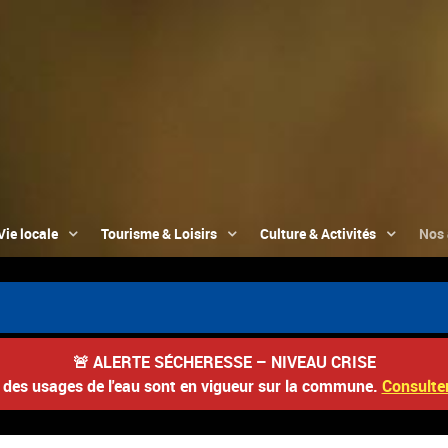
Vie locale
Tourisme & Loisirs
Culture & Activités
Nos 
🚨
ALERTE SÉCHERESSE – NIVEAU CRISE
s des usages de l'eau sont en vigueur sur la commune.
Consulter