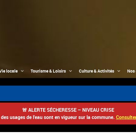
Vie locale
Tourisme & Loisirs
Culture & Activités
Nos 
📮 Du 3
🚨
ALERTE SÉCHERESSE – NIVEAU CRISE
s des usages de l'eau sont en vigueur sur la commune.
Consulter