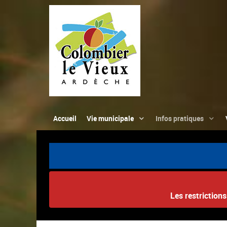
Accueil
Vie municipale
Infos pratiques
Les restriction