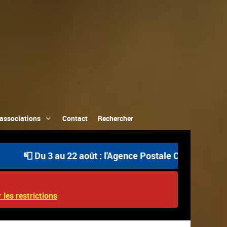
associations
Contact
Rechercher
 au 22 août : l'Agence Postale Communale est ouverte uni
 les restrictions