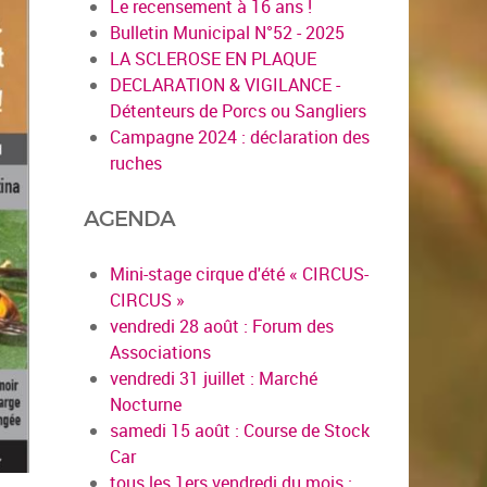
Le recensement à 16 ans !
Bulletin Municipal N°52 - 2025
LA SCLEROSE EN PLAQUE
DECLARATION & VIGILANCE -
Détenteurs de Porcs ou Sangliers
Campagne 2024 : déclaration des
ruches
AGENDA
Mini-stage cirque d'été « CIRCUS-
CIRCUS »
vendredi 28 août : Forum des
Associations
vendredi 31 juillet : Marché
Nocturne
samedi 15 août : Course de Stock
Car
tous les 1ers vendredi du mois :