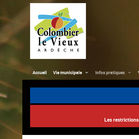
Accueil
Vie municipale
Infos pratiques
Les restriction