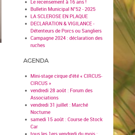
Le recensement à 16 ans !
Bulletin Municipal N°52 - 2025
LA SCLEROSE EN PLAQUE
DECLARATION & VIGILANCE -
Détenteurs de Porcs ou Sangliers
Campagne 2024 : déclaration des
ruches
AGENDA
Mini-stage cirque d'été « CIRCUS-
CIRCUS »
vendredi 28 août : Forum des
Associations
vendredi 31 juillet : Marché
Nocturne
samedi 15 août : Course de Stock
Car
en savoir plus
tous les 1ers vendredi du mois :