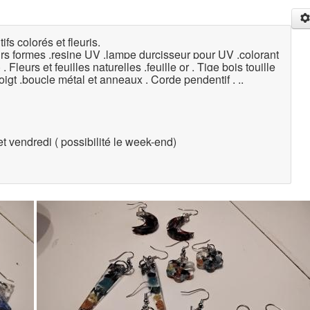
fs colorés et fleuris.
eurs formes .resine UV .lampe durcisseur pour UV .colorant
. Fleurs et feuilles naturelles .feuille or . Tige bois touille
igt .boucle métal et anneaux . Corde pendentif . ..
t vendredi ( possibilité le week-end)