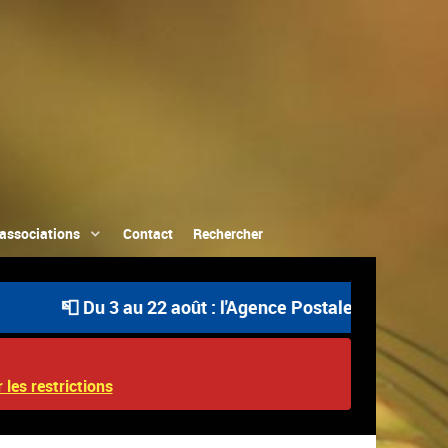
associations
Contact
Rechercher
📮 Du 3 au 22 août : l'Agence Postale Communale est o
 les restrictions