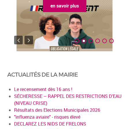
en savoir plus
ACTUALITÉS DE LA MAIRIE
Le recensement dès 16 ans !
SÉCHERESSE – RAPPEL DES RESTRICTIONS D'EAU
(NIVEAU CRISE)
Résultats des Elections Municipales 2026
"influenza aviaire" - risques élevé
DECLAREZ LES NIDS DE FRELONS