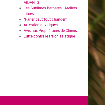
AIDANTS
Les Sublimes Barbares : Ateliers
Libres
"Parler peut tout changer"
Attention aux tiques !
Avis aux Propriétaires de Chiens
Lutte contre le frelon asiatique