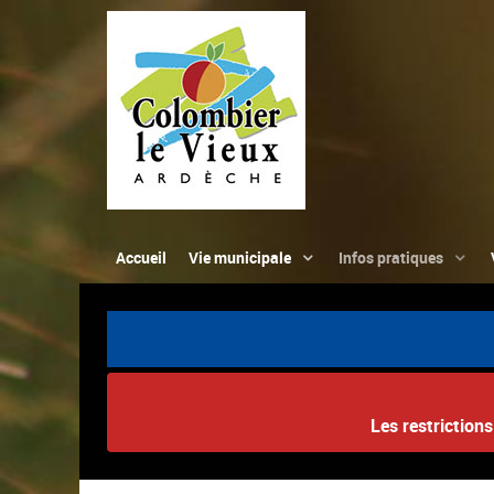
Accueil
Vie municipale
Infos pratiques
Les restriction