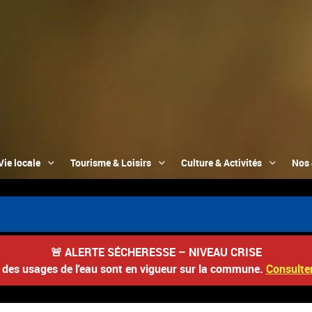
Vie locale
Tourisme & Loisirs
Culture & Activités
Nos 
🚨
ALERTE SÉCHERESSE – NIVEAU CRISE
s des usages de l'eau sont en vigueur sur la commune.
Consulter