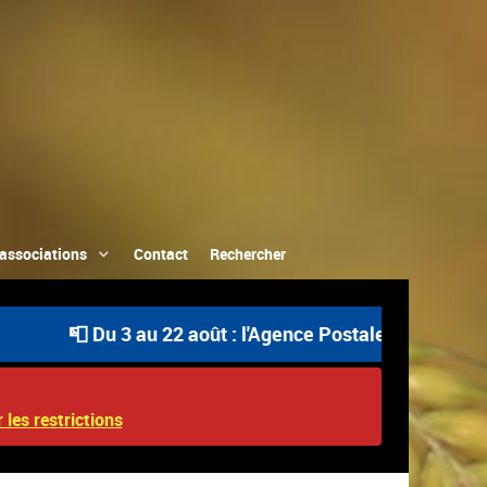
associations
Contact
Rechercher
📮 Du 3 au 22 août : l'Agence Postale Communale est ou
 les restrictions