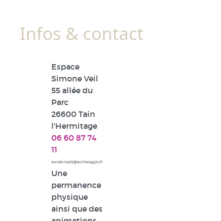
Infos & contact
Espace
Simone Veil
55 allée du
Parc
26600 Tain
l'Hermitage
06 60 87 74
11
Une
permanence
physique
ainsi que des
animations