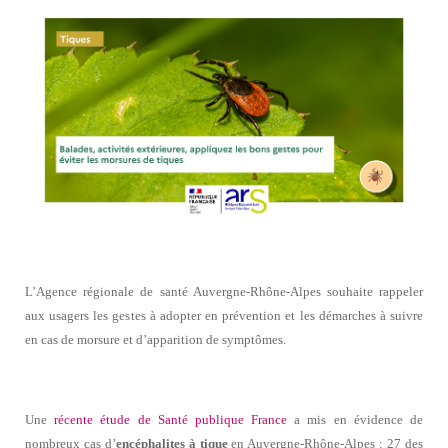
L’Agence régionale de santé Auvergne-Rhône-Alpes souhaite rappeler
aux usagers les gestes à adopter en prévention et les démarches à suivre
en cas de morsure et d’apparition de symptômes.
Une
récente étude de Santé publique France
a mis en évidence de
nombreux cas d’
encéphalites à tique
en Auvergne-Rhône-Alpes : 27 des