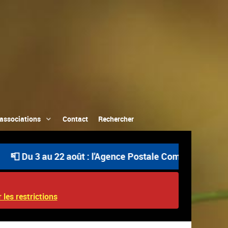
associations
Contact
Rechercher
u 3 au 22 août : l'Agence Postale Communale est ouverte 
 les restrictions