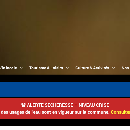
Vie locale
Tourisme & Loisirs
Culture & Activités
Nos 
📮 D
🚨
ALERTE SÉCHERESSE – NIVEAU CRISE
s des usages de l'eau sont en vigueur sur la commune.
Consulter