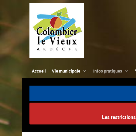
Accueil
Vie municipale
Infos pratiques
Les restriction