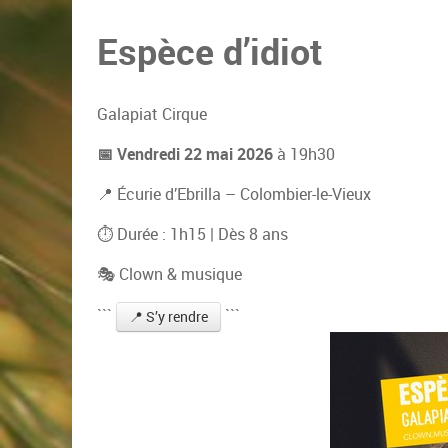
Espèce d’idiot
Galapiat Cirque
📅 Vendredi 22 mai 2026
à 19h30
📍 Écurie d’Ebrilla – Colombier-le-Vieux
⏱ Durée : 1h15 | Dès 8 ans
🎭 Clown & musique
```
```
📍 S’y rendre