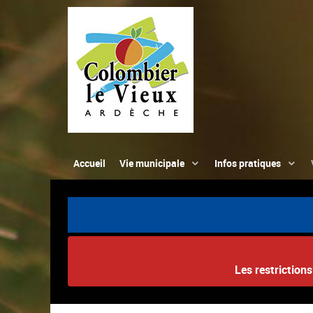
Accueil
Vie municipale
Infos pratiques
Les restriction