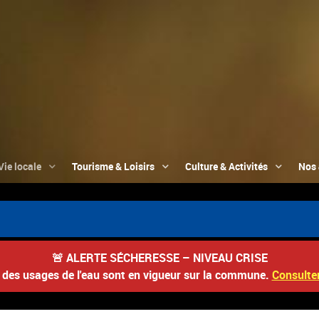
Vie locale
Tourisme & Loisirs
Culture & Activités
Nos 

🚨
ALERTE SÉCHERESSE – NIVEAU CRISE
s des usages de l'eau sont en vigueur sur la commune.
Consulter