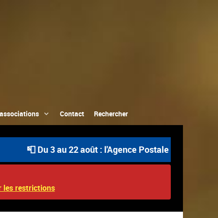
associations
Contact
Rechercher
📮 Du 3 au 22 août : l'Agence Postale Communale est ouve
 les restrictions