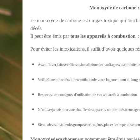
Monoxyde
de
carbone
:
Le monoxyde de carbone est un gaz toxique qui touche 
décès.
Il peut être émis par
tous les appareils à combustion
Pour
éviter
les
intoxications,
il suffit d’avoir
quelques réf
Avantl’hiver,faitesvérifiervosinstallationsdechauffageetvosconduits
Veillezàunebonneaérationetventilationde votre logement tout au long d
Respectez les consignes d’utilisation de vos appareils à combustion.
N’utilisezjamaispourvouschaufferdesappareils nondestinésàcetusage:cu
Sivousdevezinstallerdesgroupesélectrogènes,placez-lesimpérativement
Monoxyde
de
carbone
peut notamment être émis par les