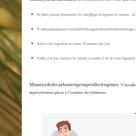
Ne faites jamais fonctionner les chauffages d’appoint en continu : il
N’utilisezjamaispourvouschaufferdesappareilsnondestinésàcetusage:cu
Aérez votre logement au moins 10 minutes par jour.
Veillez à ne pas obstruer les entrées et sorties d’air de votre logement
Monoxyde
de
carbone
et
groupes
électrogènes
:
N’installe
impérativement placés à l’extérieur des bâtiments.