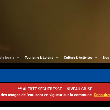
Vie locale
Tourisme & Loisirs
Culture & Activités
Nos 
🚨
ALERTE SÉCHERESSE – NIVEAU CRISE
s des usages de l'eau sont en vigueur sur la commune.
Consulter