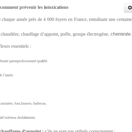
comment
prévenir
les
intoxications
chaque année près de 4 000 foyers en France, entraînant une centaine
cheminée.
: chaudière, chauffage d’appoint, poêle, groupe électrogène,
lexes essentiels :
defumée parunprofessionnel
qualifié.
e l’année.
isinière, four,brasero, barbecue,
àl’extérieur des
bâtiments.
chauffages
d
’appoint
;
s’ils ne sont pas utilisés correctement :