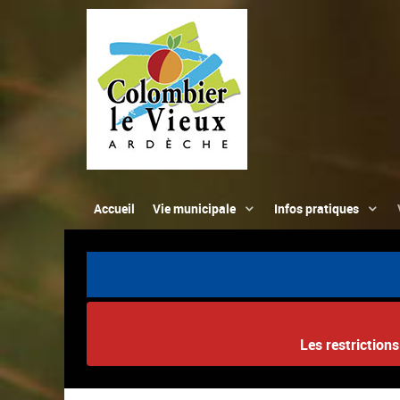
Accueil
Vie municipale
Infos pratiques
Les restriction