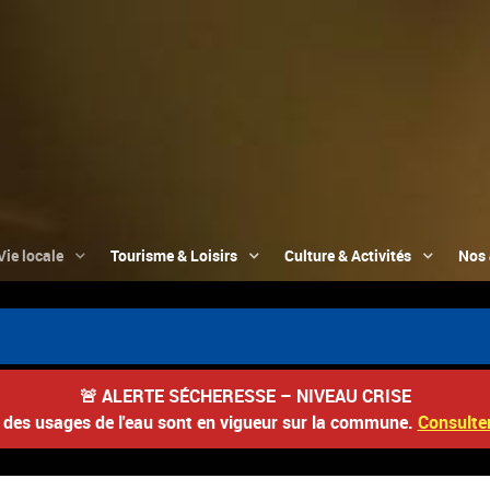
Vie locale
Tourisme & Loisirs
Culture & Activités
Nos 
🚨
ALERTE SÉCHERESSE – NIVEAU CRISE
s des usages de l'eau sont en vigueur sur la commune.
Consulter