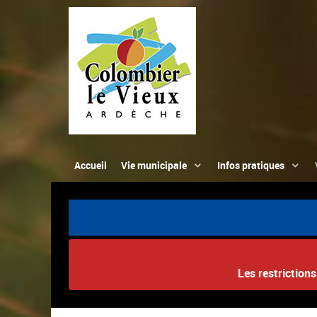
Accueil
Vie municipale
Infos pratiques
Les restriction