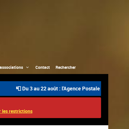
associations
Contact
Rechercher
📮 Du 3 au 22 août : l'Agence Postale Communale est ouv
 les restrictions