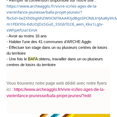
- R
https://www.archeagglo.fr/vivre-ici/les-ages-de-la-
vie/enfance-jeunesse/bafa-projet-jeunes/?
fbclid=IwZXh0bgNhZW0CMTAAAR3jdBgsSPCRdLkYJAaRy9lc
m1PEKY0s-6dUOJDs5Gu0_33GbT028_aem_Kkx1LgIv-
xWFpAfUia1EmA
- Avoir au moins 16 ans
- Habiter l’une des 41 communes d’ARCHE Agglo
- Effectuer ton stage dans un ou plusieurs centres de loisirs
du territoire
- Une fois le
BAFA
obtenu, travailler dans un ou plusieurs
centres de loisirs du territoire
Vous trouverez notre page web dédié avec notre flyers
ici :
https://www.archeagglo.fr/vivre-ici/les-ages-de-la-
vie/enfance-jeunesse/bafa-projet-jeunes/?edit