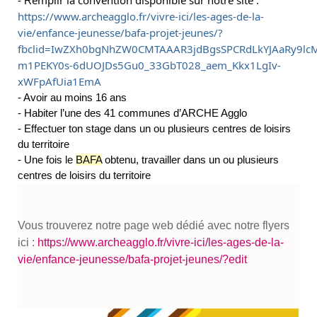
- R
https://www.archeagglo.fr/vivre-ici/les-ages-de-la-
vie/enfance-jeunesse/bafa-projet-jeunes/?
fbclid=IwZXh0bgNhZW0CMTAAAR3jdBgsSPCRdLkYJAaRy9lc
m1PEKY0s-6dUOJDs5Gu0_33GbT028_aem_Kkx1LgIv-
xWFpAfUia1EmA
- Avoir au moins 16 ans
- Habiter l’une des 41 communes d’ARCHE Agglo
- Effectuer ton stage dans un ou plusieurs centres de loisirs
du territoire
- Une fois le
BAFA
obtenu, travailler dans un ou plusieurs
centres de loisirs du territoire
Vous trouverez notre page web dédié avec notre flyers
ici :
https://www.archeagglo.fr/vivre-ici/les-ages-de-la-
vie/enfance-jeunesse/bafa-projet-jeunes/?edit