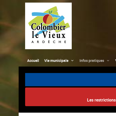
Accueil
Vie municipale
Infos pratiques
Les restriction