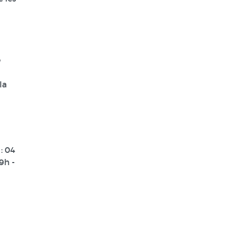
e
la
 :
04
9h -