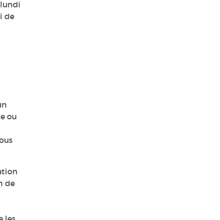
 lundi
i de
un
ge ou
vous
ation
n de
 les