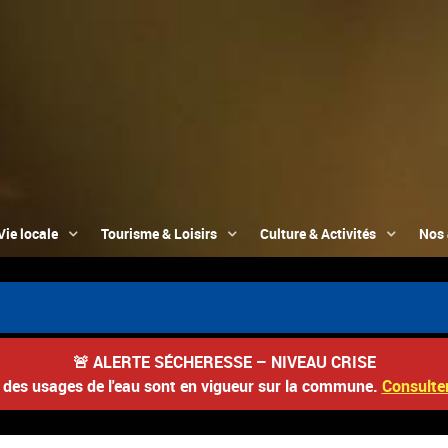
Vie locale
Tourisme & Loisirs
Culture & Activités
Nos 
📮 
🚨
ALERTE SÉCHERESSE – NIVEAU CRISE
s des usages de l'eau sont en vigueur sur la commune.
Consulter