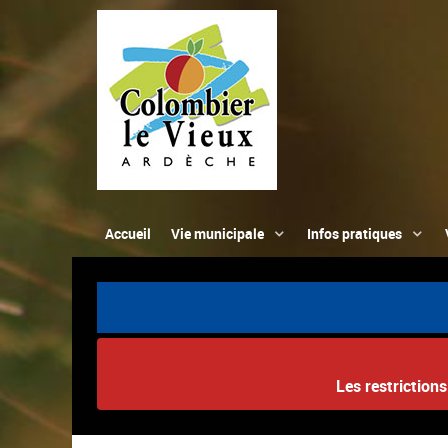
Accueil
Vie municipale
Infos pratiques
Les restriction