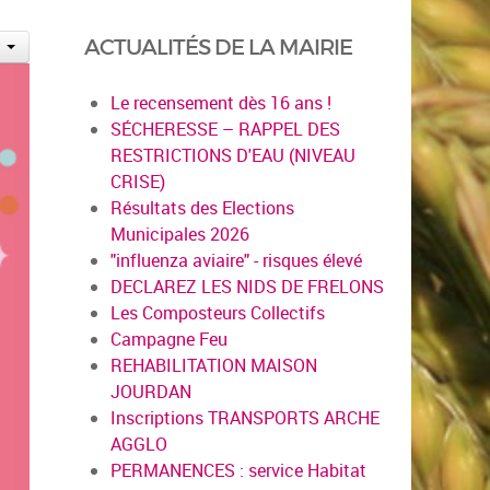
ACTUALITÉS DE LA MAIRIE
Le recensement dès 16 ans !
SÉCHERESSE – RAPPEL DES
RESTRICTIONS D'EAU (NIVEAU
CRISE)
Résultats des Elections
Municipales 2026
"influenza aviaire" - risques élevé
DECLAREZ LES NIDS DE FRELONS
Les Composteurs Collectifs
Campagne Feu
REHABILITATION MAISON
JOURDAN
Inscriptions TRANSPORTS ARCHE
AGGLO
PERMANENCES : service Habitat