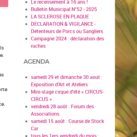
Le recensement à 16 ans !
Bulletin Municipal N°52 - 2025
LA SCLEROSE EN PLAQUE
DECLARATION & VIGILANCE -
Détenteurs de Porcs ou Sangliers
Campagne 2024 : déclaration des
ruches
ls
e.
AGENDA
es
samedi 29 et dimanche 30 aout :
Exposition d'Art et Ateliers
erte
Mini-stage cirque d'été « CIRCUS-
CIRCUS »
ce.
vendredi 28 août : Forum des
Associations
samedi 15 août : Course de Stock
Car
tous les 1ers vendredi du mois :